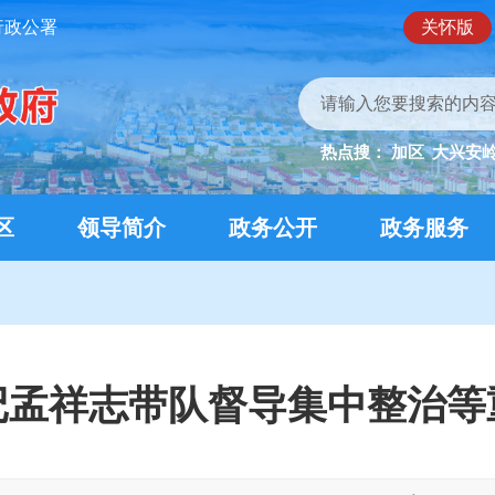
行政公署
关怀版
热点搜：
加区
大兴安
区
领导简介
政务公开
政务服务
记孟祥志带队督导集中整治等