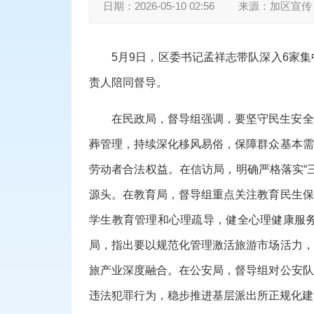
日期：
2026-05-10 02:56
来源：
加区宣传
5月9日，区委书记孟祥志带队深入
6家
集
责人陪同督导。
在民政局，
督导组强调，要坚守民生安全
葬管理，持续深化移风易俗，
保障
群众
基本需
劳动者合法权益。
在信访局，
明确严格落实
“
源头。
在教育局，
督导组
重点
关注教育民生保
学生教育管理和心理疏导，健全心理健康服
局，
指出
要以规范化管理激活旅游市场活力，
旅产业深度融合。
在公安局，
督导组对公安队
违法犯罪行为，稳步推进基层派出所正规化建