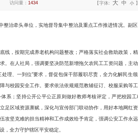
大
访问量：
1434
中
【字体:
小
中整治牵头单位，实地督导集中整治及重点工作推进情况。副区
底线，按期完成养老机构问题整改；严格落实社会救助政策，
求
。
在人社局，
强调要
坚决防范新增拖欠农民工工资问题
，主
三处理、一到位”要求，
督促
包保干部履职尽责，全力化解民生领
障与校园安全工作
。
要求依法依规
规范教辅征订、校服采购等
务体系
；
坚持公开公平公正原则做好教师考核评定，严把校园工
立足区域资源禀赋，深化与宣传部门联动协作，用好本地网红
伍攻坚克难的担当精神和工作成效给予肯定，强调公安工作永
设，全力守护辖区平安稳定。