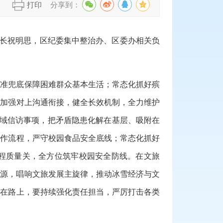
】
打印
分享到：
长祝明思，区纪委集中整治办、区委办相关负
精准兜底保障困难群众基本生活；常态化抓好殡
动
加强
对上沟通衔接，健全长效机制，
全力
维护
域信访
事项
，把矛盾
隐患
化解在基层、吸附在
工作流程，严守校园食品安全底线；常态化抓好
程质量关，全方位筑牢校园安全防线。
在文旅
资源，唱响文旅发展主旋律，推动冰雪经济与文
远在路上，要持续强化责任担当，严厉打击各类