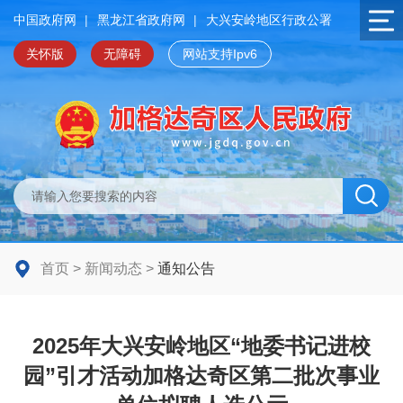
中国政府网
|
黑龙江省政府网
|
大兴安岭地区行政公署
关怀版
无障碍
网站支持Ipv6
首页
>
新闻动态
>
通知公告
2025年大兴安岭地区“地委书记进校
园”引才活动加格达奇区第二批次事业