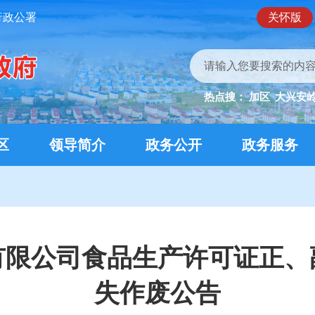
行政公署
关怀版
热点搜：
加区
大兴安
区
领导简介
政务公开
政务服务
有限公司食品生产许可证正、
失作废公告