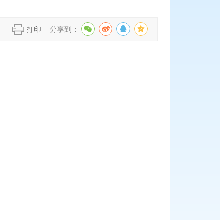
】
打印
分享到：