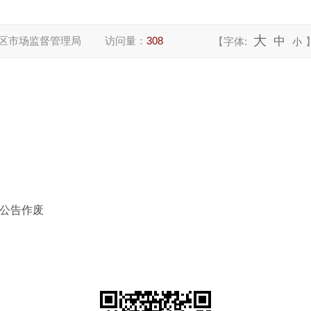
大
区市场监督管理局
访问量：
308
中
【字体:
小
公告作废