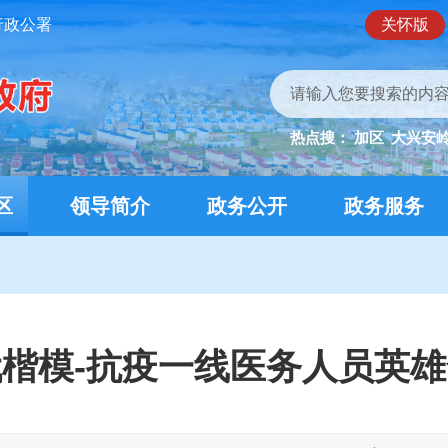
行政公署
关怀版
热点搜：
加区
大兴安
区
领导简介
政务公开
政务服务
楷模-抗疫一线医务人员英