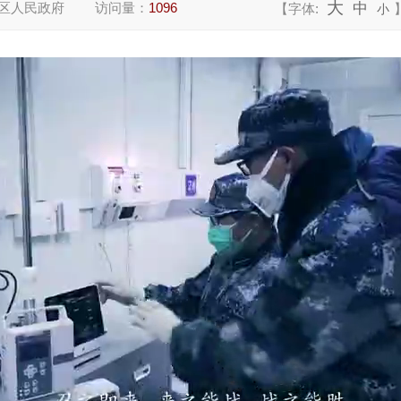
大
区人民政府
访问量：
1096
中
【字体:
小