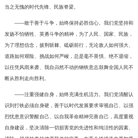
当之无愧的时代先锋、民族脊梁。
——敢于善于斗争，始终保持必胜信心。我们党坚持和
发扬不怕牺牲、英勇斗争的精神，为了人民、国家、民族，
为了理想信念，披荆斩棘、砥砺前行，无论敌人如何强大、
道路如何艰险、挑战如何严峻，总是毫不畏惧、绝不退缩，
以任凭风雨来袭、我自岿然不动的钢铁意志鼓舞全国人民不
断从胜利走向胜利。
——注重强健自身，始终充满生机活力。我们党清醒认
识到打铁必须自身硬，善于以时代发展要求审视自己、以强
烈忧患意识警醒自己、以自我革命精神完善自己，高度重视
自身建设，坚决清除一切损害党的先进性和纯洁性的因素、