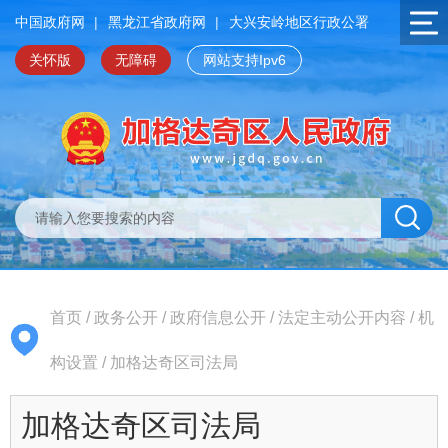
中国政府网
|
黑龙江省政府网
|
大兴安岭地区行政公署
关怀版
无障碍
网站支持Ipv6
首页
/
政务公开
/
政府信息公开
/
法定主动公开内容
/
机
构设置
/
加格达奇区司法局
加格达奇区司法局