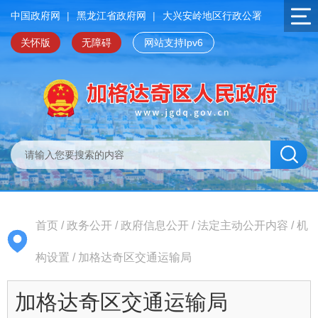
中国政府网
|
黑龙江省政府网
|
大兴安岭地区行政公署
关怀版
无障碍
网站支持Ipv6
首页
/
政务公开
/
政府信息公开
/
法定主动公开内容
/
机
构设置
/
加格达奇区交通运输局
加格达奇区交通运输局