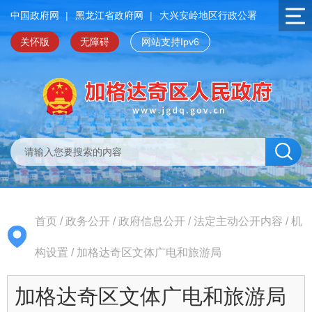
中国政府网
|
黑龙江省政府网
|
大兴安岭地区行政公署
关怀版
无障碍
网站支持Ipv6
首页
/
政务公开
/
政府信息公开
/
法定主动公开内容
/
机
构设置
/
加格达奇区文体广电和旅游局
加格达奇区文体广电和旅游局