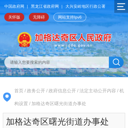
中国政府网
|
黑龙江省政府网
|
大兴安岭地区行政公署
关怀版
无障碍
网站支持Ipv6
首页
/
政务公开
/
政府信息公开
/
法定主动公开内容
/
机
构设置
/
加格达奇区曙光街道办事处
加格达奇区曙光街道办事处